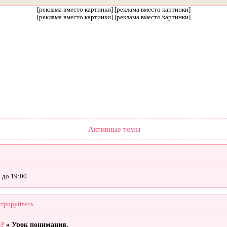
[реклама вместо картинки] [реклама вместо картинки]
[реклама вместо картинки] [реклама вместо картинки]
Форум
Участники
Правила
Поиск
Регистрация
Войти
Активные темы
 до 19:00
стрируйтесь
.
е?
»
Урок понимания.