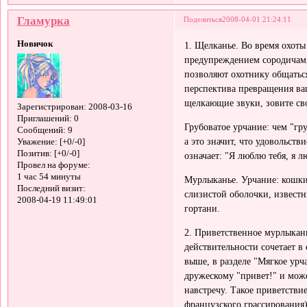
Гламурка
Поделиться
2008-04-01 21:24:11
Новичок
1. Щелканье. Во время охот
предупреждением сородичам,
позволяют охотнику общаться
перспектива превращения ваш
щелкающие звуки, зовите св
Зарегистрирован
: 2008-03-16
Приглашений:
0
Грубоватое урчание: чем "гр
Сообщений:
9
а это значит, что удовольст
Уважение:
[+0/-0]
Позитив:
[+0/-0]
означает: "Я люблю тебя, я л
Провел на форуме:
1 час 54 минуты
Мурлыканье. Урчание: кошки 
Последний визит:
слизистой оболочки, извест
2008-04-19 11:49:01
гортани.
2. Приветственное мурлыкани
действительности сочетает в
выше, в разделе "Мягкое урч
дружескому "привет!" и може
навстречу. Такое приветствие
французского грассирования) 