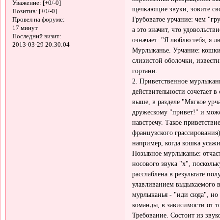
Уважение:
[+0/-0]
щелкающие звуки, зовите св
Позитив:
[+0/-0]
Грубоватое урчание: чем "гр
Провел на форуме:
17 минут
а это значит, что удовольст
Последний визит:
означает: "Я люблю тебя, я л
2013-03-29 20:30:04
Мурлыканье. Урчание: кошки 
слизистой оболочки, извест
гортани.
2. Приветственное мурлыкани
действительности сочетает в
выше, в разделе "Мягкое урч
дружескому "привет!" и може
навстречу. Такое приветствие
французского грассирования) 
например, когда кошка усажи
Позывное мурлыканье: отчас
носового звука "х", поскольк
расслаблена в результате по
улавливанием выдыхаемого в
мурлыканья - "иди сюда", но
команды, в зависимости от т
Требование. Состоит из зву