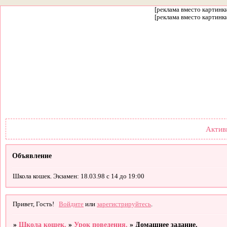
[реклама вместо картинки
[реклама вместо картинки
Форум
Участники
Правил
Актив
Объявление
Школа кошек. Экзамен: 18.03.98 с 14 до 19:00
Привет, Гость!
Войдите
или
зарегистрируйтесь
.
»
Школа кошек.
»
Урок поведения.
»
Домашнее задание.