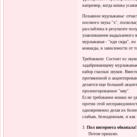
например, когда кошка усажи
Позывное мурлыканье: отчас
носового звука "х", поскольк
расслаблена в результате по
улавливанием выдыхаемого в
мурлыканья - "иди сюда", но
команды, в зависимости от т
Требование. Состоит из зву
задабривающему мурлыканью,
набор гласных звуков. Вместе 
протяженной и акцентированн
делается еще больший акцент,
пролонгированное "мяу".
Если требование кошки не уд
против этой несправедливости
одновременно делая их более
слабым, безнадежным, и как
3.
Пол интернета обкопала!
Потом пришлю.