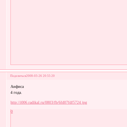
Поделиться
2008-03-26 20:55:20
Анфиса
4 года.
http://i006.radikal.ru/0803/fb/6fd07fdf5724.jpg
0