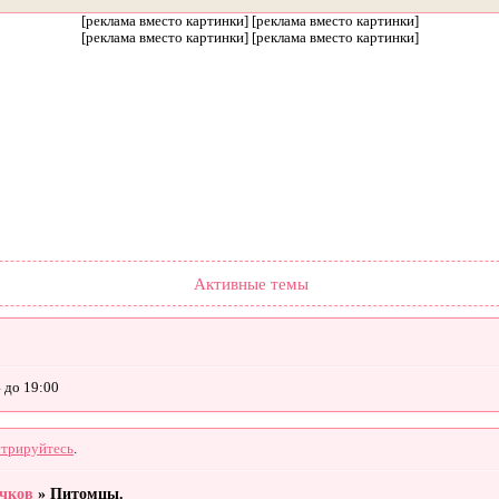
[реклама вместо картинки] [реклама вместо картинки]
[реклама вместо картинки] [реклама вместо картинки]
Форум
Участники
Правила
Поиск
Регистрация
Войти
Активные темы
 до 19:00
стрируйтесь
.
чков
»
Питомцы.